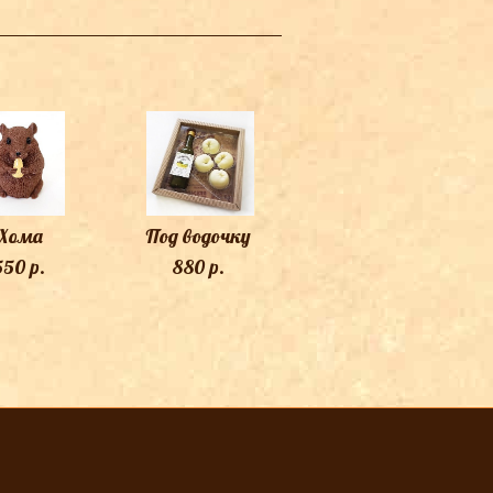
Хома
Под водочку
550 p.
880 p.