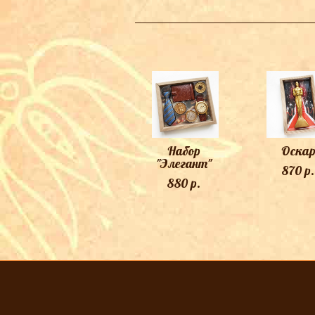
Набор
Оска
"Элегант"
870 p.
880 p.