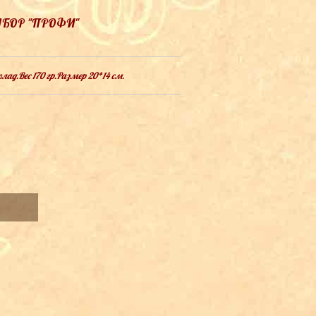
БОР "ПРОФИ"
ад.Вес 170 гр.Размер 20*14 см.