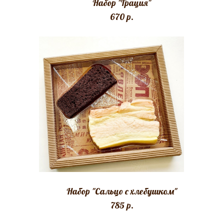
Набор "Грация"
670 p.
Набор "Сальцо с хлебушком"
785 p.