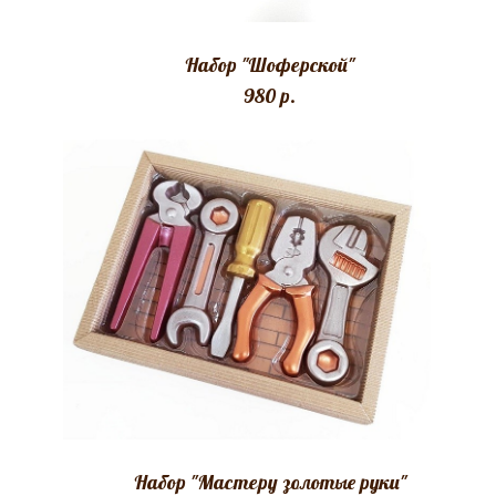
Набор "Шоферской"
980 p.
Набор "Мастеру золотые руки"