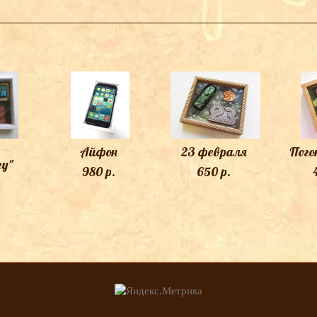
ТАКЖЕ ВАМ МОЖЕТ ПОНРАВИТЬСЯ
Айфон
23 февраля
Пого
гу"
980 p.
650 p.