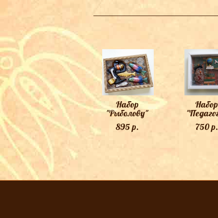
Набор
Набор
"Рыболову"
"Педаго
895 p.
750 p.