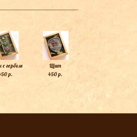
н с гербом
Щит
450 p.
450 p.