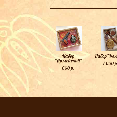
Набор
Набор"Фем
"Армейский"
1 050 p
650 p.