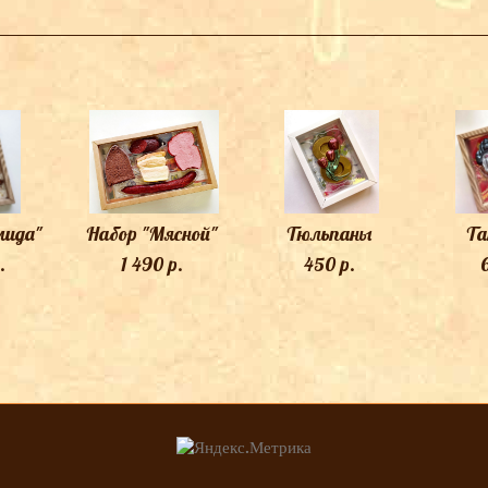
ТАКЖЕ ВАМ МОЖЕТ ПОНРАВИТЬСЯ
ида"
Набор "Мясной"
Тюльпаны
Та
.
1 490 p.
450 p.