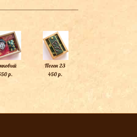
нковый
Погон 23
650 p.
450 p.