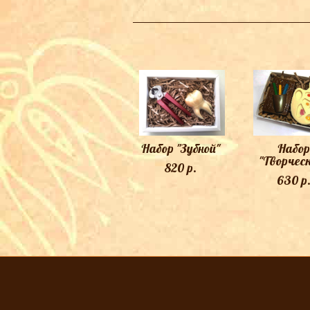
Набор "Зубной"
Набор
"Творчес
820 p.
630 p