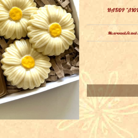
НАБОР "ЛЮ
Молочный,белый ш