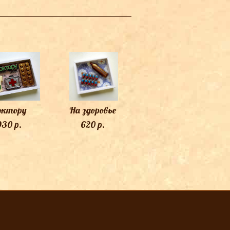
октору
На здоровье
930 p.
620 p.