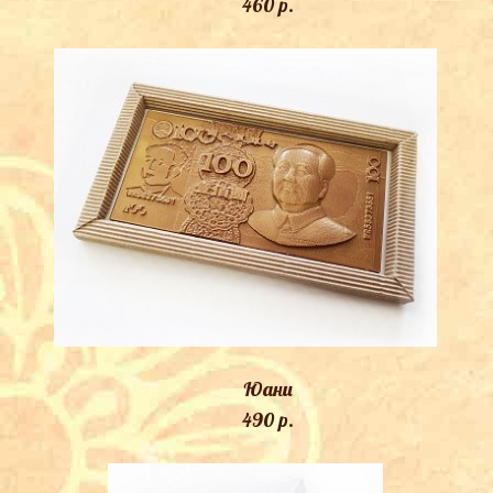
460 p.
Юани
490 p.