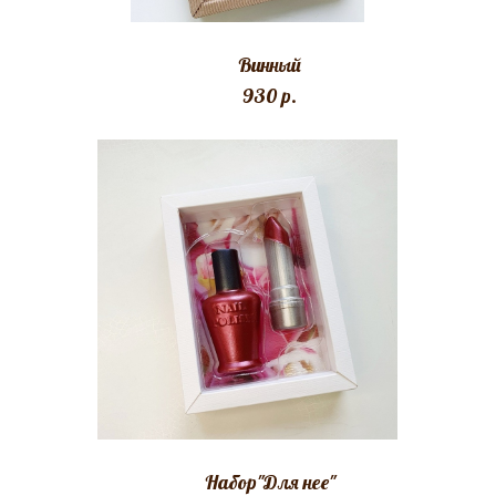
Винный
930 p.
Набор"Для нее"