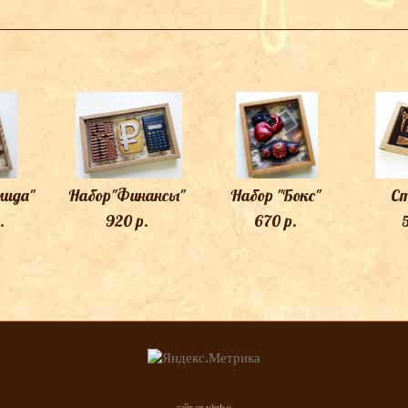
ТАКЖЕ ВАМ МОЖЕТ ПОНРАВИТЬСЯ
ида"
Набор"Финансы"
Набор "Бокс"
С
.
920 p.
670 p.
сайт от vigbo