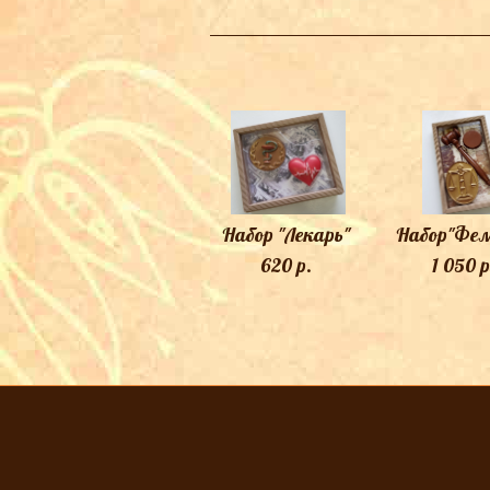
Набор "Лекарь"
Набор"Фем
620 p.
1 050 p