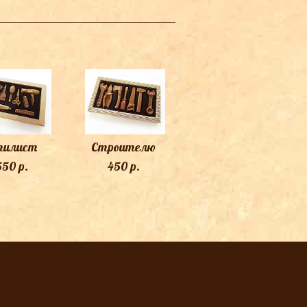
тилист
Строителю
550 p.
450 p.