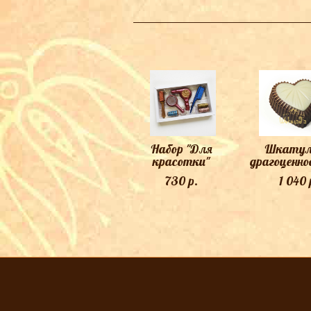
Набор "Для
Шкатул
красотки"
драгоценн
730 p.
1 040 