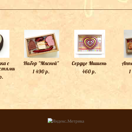
ТАКЖЕ ВАМ МОЖЕТ ПОНРАВИТЬСЯ
ка с
Набор "Мясной"
Сердце Мишень
Апп
остями
1 490 p.
460 p.
1
p.