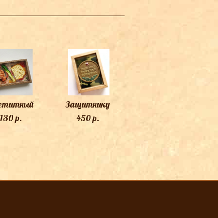
етитный
Защитнику
 130 p.
450 p.